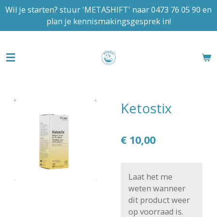
Wil je starten? stuur 'METASHIFT' naar 0473 76 05 90 en
Ga
plan je kennismakingsgesprek in!
direct
naar
de
hoofdinhoud
Ketostix
€ 10,00
Laat het me
weten wanneer
dit product weer
op voorraad is.