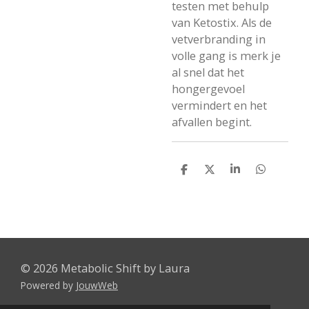
testen met behulp
van Ketostix. Als de
vetverbranding in
volle gang is merk je
al snel dat het
hongergevoel
vermindert en het
afvallen begint.
D
D
S
D
e
e
h
e
l
e
a
l
e
l
r
e
n
e
n
© 2026 Metabolic Shift by Laura
Powered by
JouwWeb